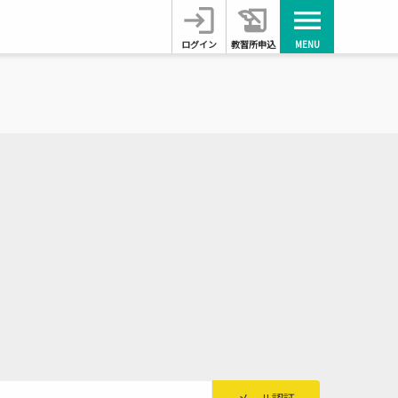
login
history_edu
menu
ログイン
教習所申込
MENU